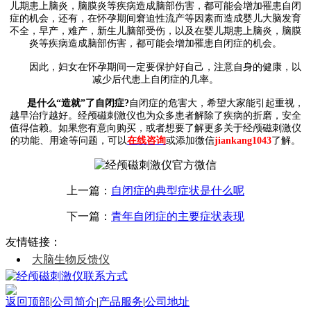
儿期患上脑炎，脑膜炎等疾病造成脑部伤害，都可能会增加罹患自闭
症的机会，还有，在怀孕期间窘迫性流产等因素而造成婴儿大脑发育
不全，早产，难产，新生儿脑部受伤，以及在婴儿期患上脑炎，脑膜
炎等疾病造成脑部伤害，都可能会增加罹患自闭症的机会。
因此，妇女在怀孕期间一定要保护好自己，注意自身的健康，以
减少后代患上自闭症的几率。
是什么“造就”了自闭症?
自闭症的危害大，希望大家能引起重视，
越早治疗越好。经颅磁刺激仪也为众多患者解除了疾病的折磨，安全
值得信赖。如果您有意向购买，或者想要了解更多关于经颅磁刺激仪
的功能、用途等问题，可以
在线咨询
或添加微信
jiankang1043
了解。
上一篇：
自闭症的典型症状是什么呢
下一篇：
青年自闭症的主要症状表现
友情链接：
大脑生物反馈仪
返回顶部
|
公司简介
|
产品服务
|
公司地址