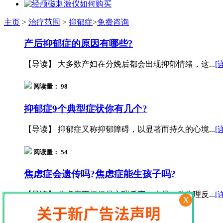
主页
>
治疗范围
>
抑郁症
>
免费咨询
产后抑郁症的原因有哪些?
【导读】 大多数产妇在分娩后都会出现抑郁情绪，这...
[
阅读量： 98
抑郁症9个典型症状你有几个?
【导读】 抑郁症又称抑郁障碍，以显著而持久的心境...
[
阅读量： 54
焦虑症会遗传吗?焦虑症能生孩子吗?
【导读】 焦虑症不仅仅是心理反应，也是一种生理反...
[
X
阅读量： 110